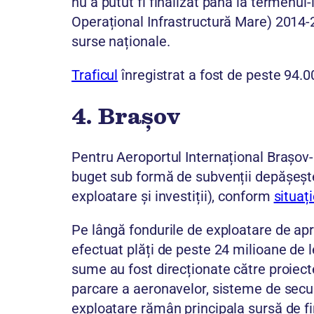
nu a putut fi finalizat până la termenu
Operațional Infrastructură Mare) 2014-2
surse naționale.
Traficul
înregistrat a fost de peste 94.0
4. Brașov
Pentru Aeroportul Internațional Brașov-G
buget sub formă de subvenții depășeșt
exploatare și investiții), conform
situați
Pe lângă fondurile de exploatare de apr
efectuat plăți de peste 24 milioane de le
sume au fost direcționate către proiec
parcare a aeronavelor, sisteme de securi
exploatare rămân principala sursă de f