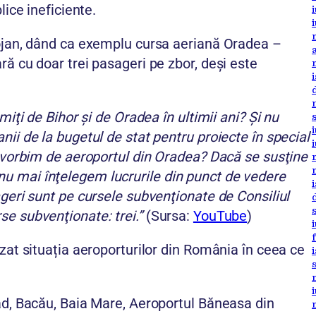
lice ineficiente.
lojan, dând ca exemplu cursa aeriană Oradea –
ră cu doar trei pasageri pe zbor, deși este
miţi de Bihor şi de Oradea în ultimii ani? Şi nu
ii de la bugetul de stat pentru proiecte în special
ă vorbim de aeroportul din Oradea? Dacă se susţine
u mai înţelegem lucrurile din punct de vedere
ageri sunt pe cursele subvenţionate de Consiliul
e subvenţionate: trei.”
(Sursa:
YouTube
)
zat situația aeroporturilor din România în ceea ce
ad, Bacău, Baia Mare, Aeroportul Băneasa din