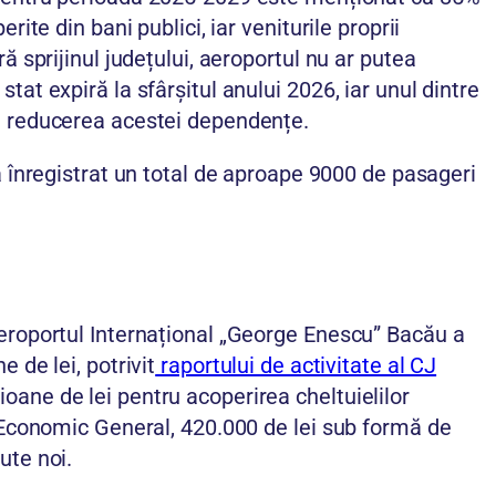
rite din bani publici, iar veniturile proprii
ă sprijinul județului, aeroportul nu ar putea
tat expiră la sfârșitul anului 2026, iar unul dintre
i reducerea acestei dependențe.
a înregistrat un total de aproape 9000 de pasageri
Aeroportul Internațional „George Enescu” Bacău a
 de lei, potrivit
raportului de activitate al CJ
oane de lei pentru acoperirea cheltuielilor
s Economic General, 420.000 de lei sub formă de
ute noi.