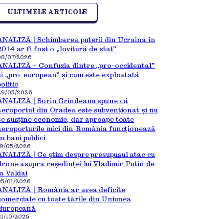
ULTIMELE ARTICOLE
ANALIZĂ | Schimbarea puterii din Ucraina în
2014 ar fi fost o „lovitură de stat”
08/07/2026
ANALIZĂ – Confuzia dintre „pro-occidental”
și „pro-european” și cum este exploatată
politic
29/05/2026
ANALIZĂ | Sorin Grindeanu spune că
aeroportul din Oradea este subvenționat și nu
se susține economic, dar aproape toate
aeroporturile mici din România funcționează
cu bani publici
19/05/2026
ANALIZĂ | Ce știm despre presupusul atac cu
drone asupra reședinței lui Vladimir Putin de
la Valdai
05/01/2026
ANALIZĂ | România ar avea deficite
comerciale cu toate țările din Uniunea
Europeană
31/10/2025