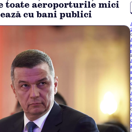
 toate aeroporturile mici
ază cu bani publici