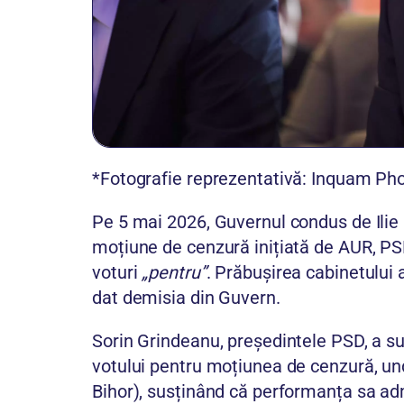
*Fotografie reprezentativă: Inquam Pho
Pe 5 mai 2026, Guvernul condus de Ilie
moțiune de cenzură inițiată de AUR, PSD
voturi
„pentru”
. Prăbușirea cabinetului 
dat demisia din Guvern.
Sorin Grindeanu, președintele PSD, a su
votului pentru moțiunea de cenzură, unde
Bihor), susținând că performanța sa adm