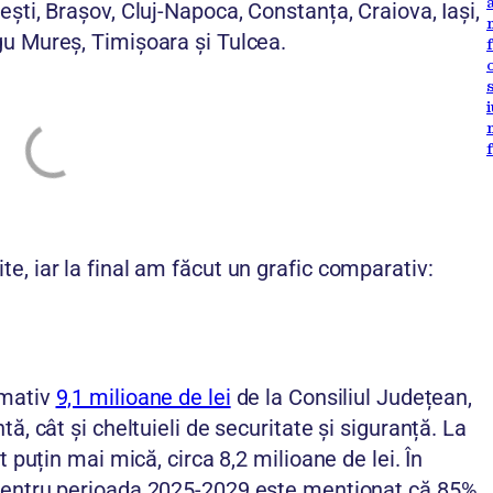
ști, Brașov, Cluj-Napoca, Constanța, Craiova, Iași,
gu Mureș, Timișoara și Tulcea.
e, iar la final am făcut un grafic comparativ:
imativ
9,1 milioane de lei
de la Consiliul Județean,
ă, cât și cheltuieli de securitate și siguranță. La
t puțin mai mică, circa 8,2 milioane de lei. În
pentru perioada 2025-2029 este menționat că 85%