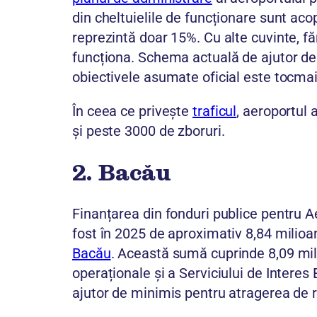
din cheltuielile de funcționare sunt acope
reprezintă doar 15%. Cu alte cuvinte, făr
funcționa. Schema actuală de ajutor de s
obiectivele asumate oficial este tocma
În ceea ce privește
traficul
, aeroportul 
și peste 3000 de zboruri.
2.
Bacău
Finanțarea din fonduri publice pentru 
fost în 2025 de aproximativ 8,84 milioane
Bacău
. Această sumă cuprinde 8,09 mili
operaționale și a Serviciului de Intere
ajutor de minimis pentru atragerea de r