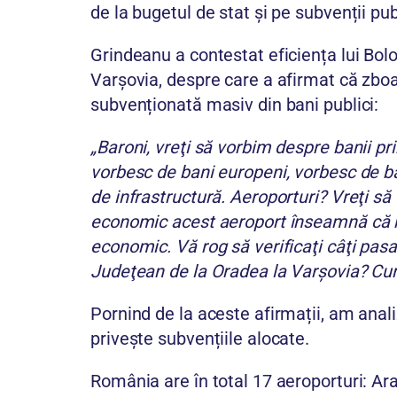
de la bugetul de stat și pe subvenții pub
Grindeanu a contestat eficiența lui Bo
Varșovia, despre care a afirmat că zboa
subvenționată masiv din bani publici:
„Baroni, vreţi să vorbim despre banii pri
vorbesc de bani europeni, vorbesc de ban
de infrastructură. Aeroporturi? Vreţi s
economic acest aeroport înseamnă că n
economic. Vă rog să verificaţi câţi pas
Judeţean de la Oradea la Varşovia? Curs
Pornind de la aceste afirmații, am anali
privește subvențiile alocate.
România are în total 17 aeroporturi: Ar