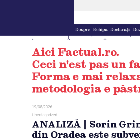
Despre
Echipa
Declarații
Dez
POLITICĂ
JUSTIȚIE
FINANȚE
Aici Factual.ro.
Ceci n'est pas un f
Forma e mai relax
metodologia e păst
19/05/2026
Uncategorized
ANALIZĂ | Sorin Grin
din Oradea este subve