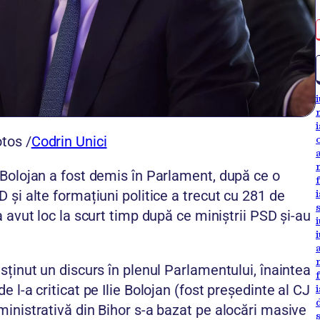
tos /
Codrin Unici
 Bolojan a fost demis în Parlament, după ce o
 și alte formațiuni politice a trecut cu 281 de
a avut loc la scurt timp după ce miniștrii PSD și-au
sținut un discurs în plenul Parlamentului, înaintea
 l-a criticat pe Ilie Bolojan (fost președinte al CJ
inistrativă din Bihor s-a bazat pe alocări masive