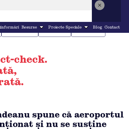
informări
Resurse
Proiecte Speciale
Blog
Contact
ECONOMIE
ENERGIE
EXTERNE
act-check.
ată,
rată.
deanu spune că aeroportul
nționat și nu se susține