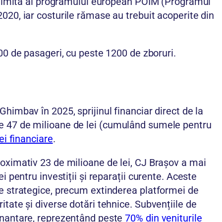
l-limită al programului european POIM (Programul
020, iar costurile rămase au trebuit acoperite din
00 de pasageri, cu peste 1200 de zboruri.
himbav în 2025, sprijinul financiar direct de la
e 47 de milioane de lei (cumulând sumele pentru
ei financiare
.
oximativ 23 de milioane de lei, CJ Brașov a mai
i pentru investiții și reparații curente. Aceste
te strategice, precum extinderea platformei de
tate și diverse dotări tehnice. Subvențiile de
inanțare, reprezentând peste
70% din veniturile