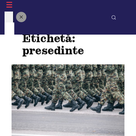
Sari
Blogul Factual
la
conținut
Etichetă:
presedinte