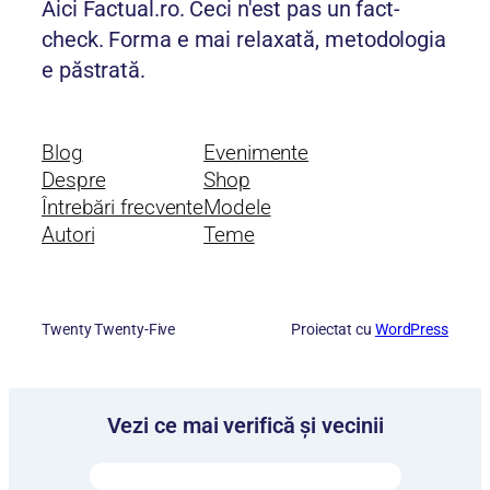
Aici Factual.ro. Ceci n'est pas un fact-
check. Forma e mai relaxată, metodologia
e păstrată.
Blog
Evenimente
Despre
Shop
Întrebări frecvente
Modele
Autori
Teme
Twenty Twenty-Five
Proiectat cu
WordPress
Vezi ce mai verifică și vecinii