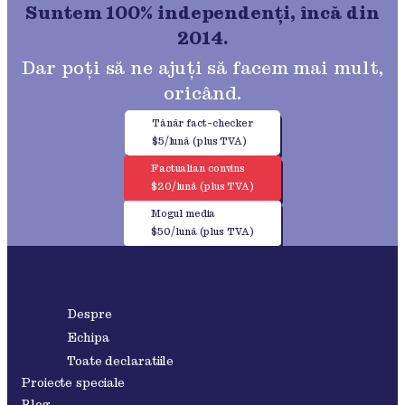
Suntem 100% independenți, încă din
2014.
Dar poți să ne ajuți să facem mai mult,
oricând.
Tânăr fact-checker
$5/lună (plus TVA)
Factualian convins
$20/lună (plus TVA)
Mogul media
$50/lună (plus TVA)
Despre
Echipa
Toate declaratiile
Proiecte speciale
Blog