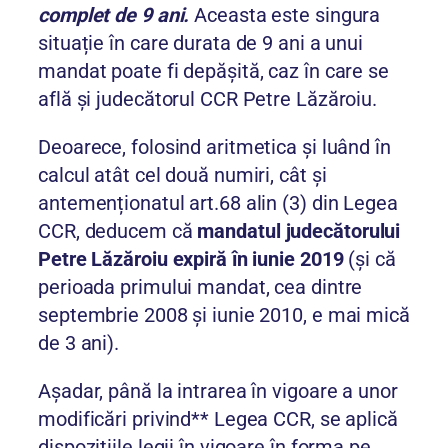
complet de 9 ani.
Aceasta este singura
situație în care durata de 9 ani a unui
mandat poate fi depășită, caz în care se
află și judecătorul CCR Petre Lăzăroiu.
Deoarece, folosind aritmetica și luând în
calcul atât cel două numiri, cât și
antemenționatul art.68 alin (3) din Legea
CCR, deducem că
mandatul judecătorului
Petre Lăzăroiu expiră în iunie 2019
(și că
perioada primului mandat, cea dintre
septembrie 2008 și iunie 2010, e mai mică
de 3 ani).
Așadar, până la intrarea în vigoare a unor
modificări privind** Legea CCR, se aplică
dispozițiile legii în vigoare în forma pe