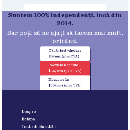
Suntem 100% independenți, încă din
2014.
Dar poți să ne ajuți să facem mai mult,
oricând.
Tânăr fact-checker
$5/lună (plus TVA)
Factualian convins
$20/lună (plus TVA)
Mogul media
$50/lună (plus TVA)
Despre
Echipa
Toate declaratiile