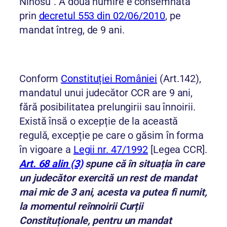
Ninosu”. A doua numire e consemnată
prin
decretul 553 din 02/06/2010
, pe
mandat întreg, de 9 ani.
Conform
Constituției României
(Art.142),
mandatul unui judecător CCR are 9 ani,
fără posibilitatea prelungirii sau înnoirii.
Există însă o excepție de la această
regulă, excepție pe care o găsim în forma
în vigoare a
Legii nr. 47/1992
[Legea CCR].
Art. 68 alin (3)
spune că în situația în care
un judecător exercită un rest de mandat
mai mic de 3 ani, acesta va putea fi numit,
la momentul reînnoirii Curții
Constituționale, pentru un mandat