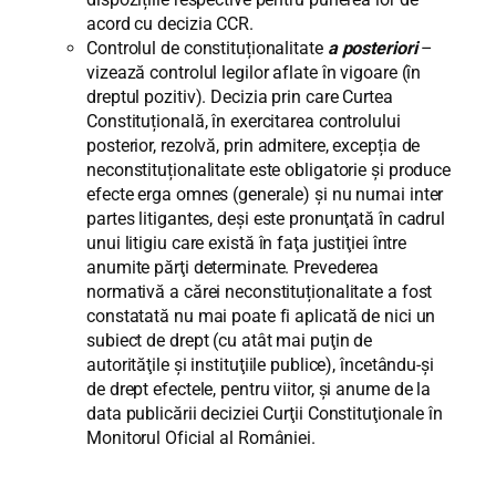
acord cu decizia CCR.
Controlul de constituționalitate
a posteriori
–
vizează controlul legilor aflate în vigoare (în
dreptul pozitiv). Decizia prin care Curtea
Constituțională, în exercitarea controlului
posterior, rezolvă, prin admitere, excepția de
neconstituționalitate este obligatorie şi produce
efecte erga omnes (generale) şi nu numai inter
partes litigantes, deşi este pronunţată în cadrul
unui litigiu care există în faţa justiţiei între
anumite părţi determinate. Prevederea
normativă a cărei neconstituționalitate a fost
constatată nu mai poate fi aplicată de nici un
subiect de drept (cu atât mai puţin de
autorităţile şi instituţiile publice), încetându-şi
de drept efectele, pentru viitor, şi anume de la
data publicării deciziei Curţii Constituţionale în
Monitorul Oficial al României.