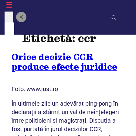
Sari
Blogul Factual
la
conținut
Etichetă:
ccr
Orice decizie CCR
produce efecte juridice
Foto: www.just.ro
În ultimele zile un adevărat ping-pong în
declarații a stârnit un val de neînțelegeri
între politicieni și magistrați. Discuția a
fost purtată în jurul deciziilor CCR,