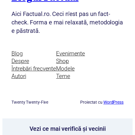
Aici Factual.ro. Ceci n'est pas un fact-
check. Forma e mai relaxată, metodologia
e păstrată.
Blog
Evenimente
Despre
Shop
Întrebări frecvente
Modele
Autori
Teme
Twenty Twenty-Five
Proiectat cu
WordPress
Vezi ce mai verifică și vecinii